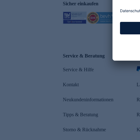
Sicher einkaufen
Service & Beratung
Z
Service & Hilfe
s
Kontakt
L
Neukundeninformationen
R
Tipps & Beratung
R
Storno & Rücknahme
K