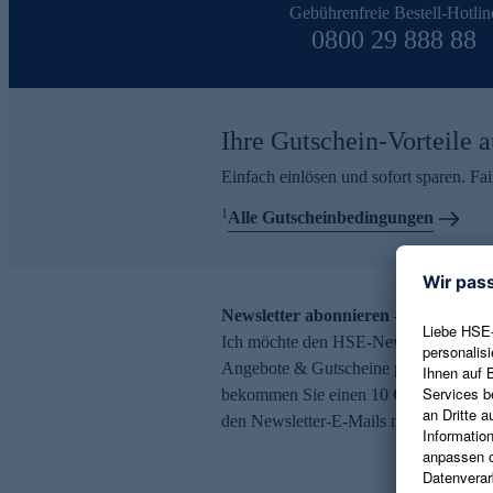
Gebührenfreie Bestell-Hotlin
0800 29 888 88
Ihre Gutschein-Vorteile a
Einfach einlösen und sofort sparen. F
1
Alle Gutscheinbedingungen
Newsletter abonnieren – 10 € Gutsch
Ich möchte den HSE-Newsletter abonni
Angebote & Gutscheine per E-Mail erh
bekommen Sie einen 10 € Gutschein. Ei
den Newsletter-E-Mails möglich.