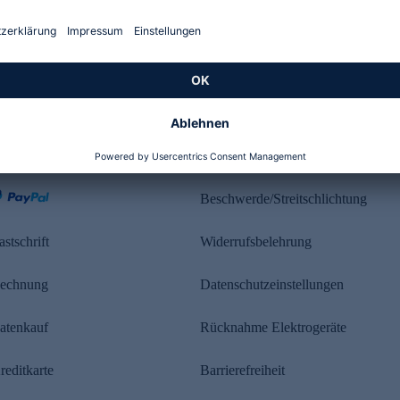
Kundenbewertung
ahlung
Rechtliches
Beschwerde/Streitschlichtung
astschrift
Widerrufsbelehrung
echnung
Datenschutzeinstellungen
atenkauf
Rücknahme Elektrogeräte
reditkarte
Barrierefreiheit