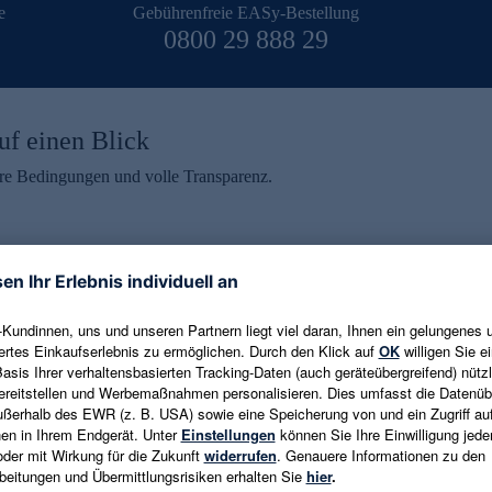
e
Gebührenfreie EASy-Bestellung
0800 29 888 29
uf einen Blick
aire Bedingungen und volle Transparenz.
ein erhalten
eren und aktuelle Trends,
E-Mail-Adresse eingeben
alten. Als Dankeschön
ne Abmeldung ist jederzeit in
Es gelten die
Datenschutzrichtlinien
un