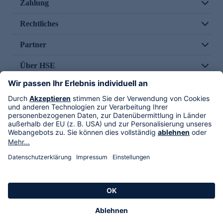
Zahlung
Rechtliches
Partner
Über HSE
Im TV
HSE International
Versand durch
Folge uns
AGB
Datenschutz
Impressum
Alle Rechte vorbehalten. Alle Preise inkl. gesetzlicher MwSt., zzgl. Versandkosten.