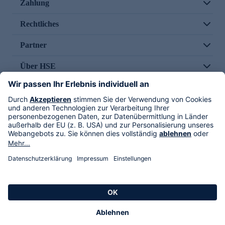
Zahlung
Rechtliches
Partner
Über HSE
Im TV
HSE International
Versand durch
Folge uns
AGB
Datenschutz
Impressum
Alle Rechte vorbehalten. Alle Preise inkl. gesetzlicher MwSt., zzgl. Versandkosten.