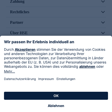
Zahlung
Rechtliches
Partner
Über HSE
Im TV
HSE International
Versand durch
Folge uns
AGB
Datenschutz
Impressum
Alle Rechte vorbehalten. Alle Preise inkl. gesetzlicher MwSt., zzgl. Versandkosten.