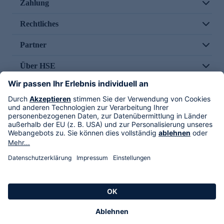
Zahlung
Rechtliches
Partner
Über HSE
Im TV
HSE International
Versand durch
Folge uns
AGB
Datenschutz
Impressum
Alle Rechte vorbehalten. Alle Preise inkl. gesetzlicher MwSt., zzgl. Versandkosten.