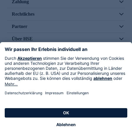
Zahlung
Rechtliches
Partner
Über HSE
Im TV
HSE International
Versand durch
Folge uns
AGB
Datenschutz
Impressum
Alle Rechte vorbehalten. Alle Preise inkl. gesetzlicher MwSt., zzgl. Versandkosten.