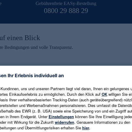
e
Gebührenfreie EASy-Bestellung
0800 29 888 29
uf einen Blick
aire Bedingungen und volle Transparenz.
ein erhalten
eren und aktuelle Trends,
E-Mail-Adresse eingeben
alten. Als Dankeschön
ne Abmeldung ist jederzeit in
Es gelten die
Datenschutzrichtlinien
un