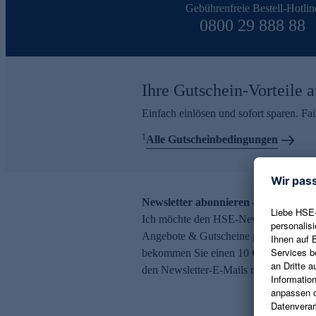
Gebührenfreie Bestell-Hotlin
0800 29 888 88
Ihre Gutschein-Vorteile a
Einfach einlösen und sofort sparen. F
1
Alle Gutscheinbedingungen
Newsletter abonnieren – 10 € Gutsch
Ich möchte den HSE-Newsletter abonni
Angebote & Gutscheine per E-Mail erh
bekommen Sie einen 10 € Gutschein. Ei
den Newsletter-E-Mails möglich.