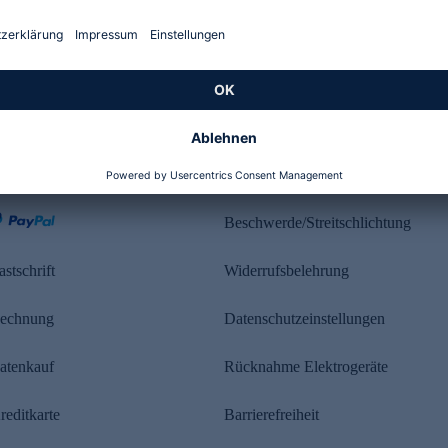
Kundenbewertung
ahlung
Rechtliches
Beschwerde/Streitschlichtung
astschrift
Widerrufsbelehrung
echnung
Datenschutzeinstellungen
atenkauf
Rücknahme Elektrogeräte
reditkarte
Barrierefreiheit