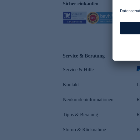
Sicher einkaufen
Service & Beratung
Z
Service & Hilfe
Kontakt
L
Neukundeninformationen
R
Tipps & Beratung
R
Storno & Rücknahme
K