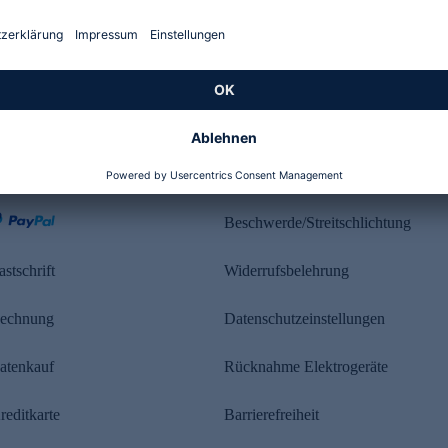
Kundenbewertung
ahlung
Rechtliches
Beschwerde/Streitschlichtung
astschrift
Widerrufsbelehrung
echnung
Datenschutzeinstellungen
atenkauf
Rücknahme Elektrogeräte
reditkarte
Barrierefreiheit