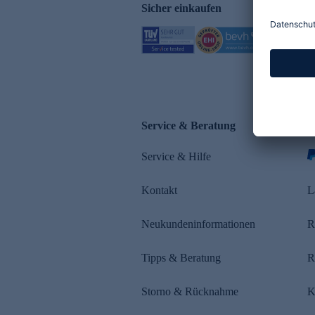
Sicher einkaufen
Service & Beratung
Z
Service & Hilfe
s
Kontakt
L
Neukundeninformationen
R
Tipps & Beratung
R
Storno & Rücknahme
K