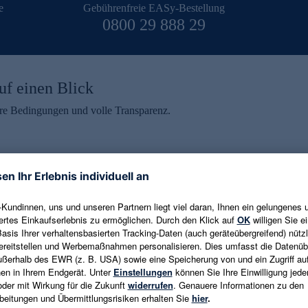
e
Gebührenfreie EASy-Bestellung
0800 29 888 29
uf einen Blick
aire Bedingungen und volle Transparenz.
ein erhalten
eren und aktuelle Trends,
E-Mail-Adresse eingeben
alten. Als Dankeschön
ne Abmeldung ist jederzeit in
Es gelten die
Datenschutzrichtlinien
un