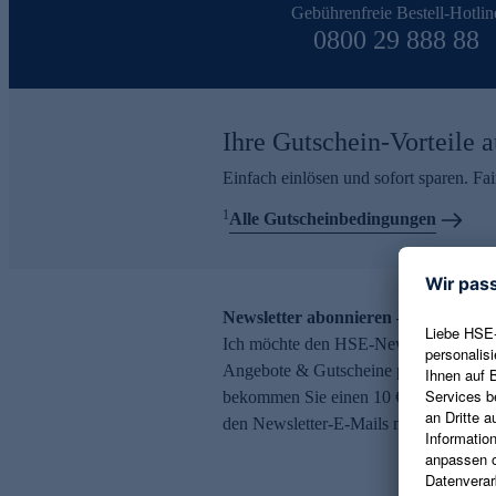
Gebührenfreie Bestell-Hotlin
0800 29 888 88
Ihre Gutschein-Vorteile a
Einfach einlösen und sofort sparen. F
1
Alle Gutscheinbedingungen
Newsletter abonnieren – 10 € Gutsch
Ich möchte den HSE-Newsletter abonni
Angebote & Gutscheine per E-Mail erh
bekommen Sie einen 10 € Gutschein. Ei
den Newsletter-E-Mails möglich.