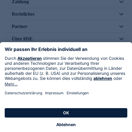
Zahlung
Rechtliches
Partner
Über HSE
Im TV
HSE International
Versand durch
Folge uns
AGB
Datenschutz
Impressum
Alle Rechte vorbehalten. Alle Preise inkl. gesetzlicher MwSt., zzgl. Versandkosten.