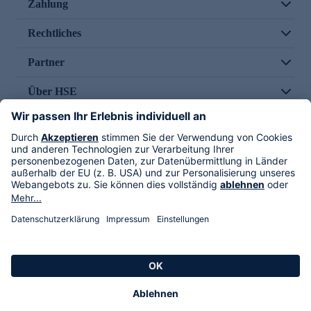
Zahlung
Rechtliches
Partner
Über HSE
Im TV
HSE International
Versand durch
Folge uns
AGB
Datenschutz
Impressum
Alle Rechte vorbehalten. Alle Preise inkl. gesetzlicher MwSt., zzgl. Versandkosten.