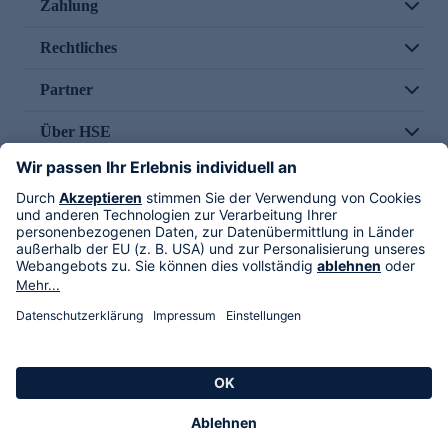
Zahlung
Rechtliches
Partner
Über HSE
Im TV
HSE International
Versand durch
Folge uns
AGB
Datenschutz
Impressum
Alle Rechte vorbehalten. Alle Preise inkl. gesetzlicher MwSt., zzgl. Versandkosten.