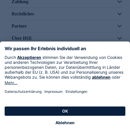
Zahlung
Rechtliches
Partner
Über HSE
Im TV
HSE International
Versand durch
Folge uns
AGB
Datenschutz
Impressum
Alle Rechte vorbehalten. Alle Preise inkl. gesetzlicher MwSt., zzgl. Versandkosten.