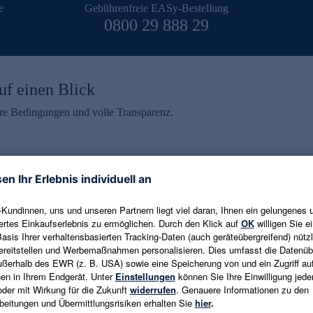
e
Gebührenfreie EASy-Bestellung
0800 29 888 29
uf einen Blick
aire Bedingungen und volle Transparenz.
ein erhalten
eren und aktuelle Trends,
E-Mail-Adresse eingeben
alten. Als Dankeschön
ne Abmeldung ist jederzeit in
Es gelten die
Datenschutzrichtlinien
un