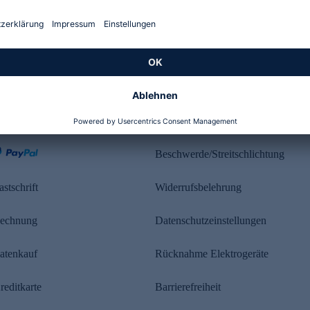
Kundenbewertung
ahlung
Rechtliches
Beschwerde/Streitschlichtung
astschrift
Widerrufsbelehrung
echnung
Datenschutzeinstellungen
atenkauf
Rücknahme Elektrogeräte
reditkarte
Barrierefreiheit