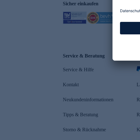
Sicher einkaufen
Service & Beratung
Z
Service & Hilfe
s
Kontakt
L
Neukundeninformationen
R
Tipps & Beratung
R
Storno & Rücknahme
K