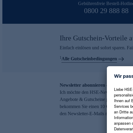
Gebührenfreie Bestell-Hotlin
0800 29 888 88
Ihre Gutschein-Vorteile a
Einfach einlösen und sofort sparen. F
1
Alle Gutscheinbedingungen
Newsletter abonnieren – 10 € Gutsch
Ich möchte den HSE-Newsletter abonni
Angebote & Gutscheine per E-Mail erh
bekommen Sie einen 10 € Gutschein. Ei
den Newsletter-E-Mails möglich.