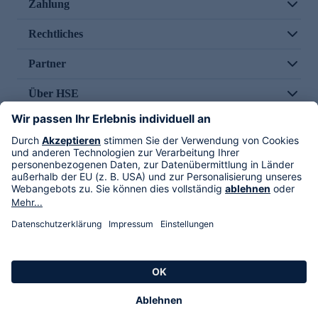
Zahlung
Rechtliches
Partner
Über HSE
Im TV
HSE International
Versand durch
Folge uns
AGB
Datenschutz
Impressum
Alle Rechte vorbehalten. Alle Preise inkl. gesetzlicher MwSt., zzgl. Versandkosten.