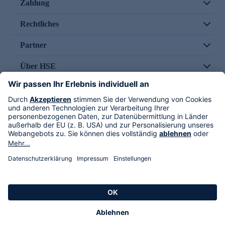
Zahlung
Rechtliches
Partner
Über HSE
Im TV
HSE International
Versand durch
Folge uns
AGB
Datenschutz
Impressum
Alle Rechte vorbehalten. Alle Preise inkl. gesetzlicher MwSt., zzgl. Versandkosten.