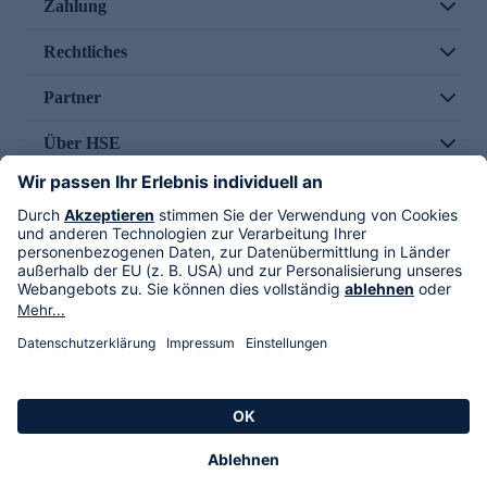
Zahlung
Rechtliches
Partner
Über HSE
Im TV
HSE International
Versand durch
Folge uns
AGB
Datenschutz
Impressum
Alle Rechte vorbehalten. Alle Preise inkl. gesetzlicher MwSt., zzgl. Versandkosten.