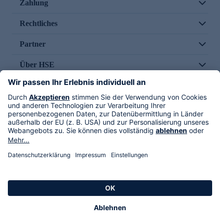
Zahlung
Rechtliches
Partner
Über HSE
Im TV
HSE International
Versand durch
Folge uns
AGB
Datenschutz
Impressum
Alle Rechte vorbehalten. Alle Preise inkl. gesetzlicher MwSt., zzgl. Versandkosten.