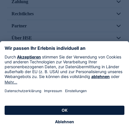
Zahlung
Rechtliches
Partner
Über HSE
Im TV
HSE International
Versand durch
Folge uns
AGB
Datenschutz
Impressum
Alle Rechte vorbehalten. Alle Preise inkl. gesetzlicher MwSt., zzgl. Versandkosten.