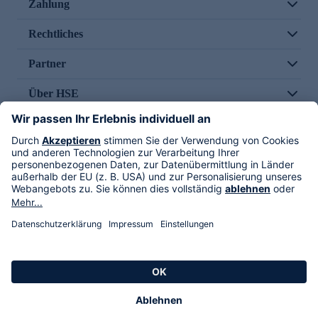
Zahlung
Rechtliches
Partner
Über HSE
Im TV
HSE International
Versand durch
Folge uns
AGB
Datenschutz
Impressum
Alle Rechte vorbehalten. Alle Preise inkl. gesetzlicher MwSt., zzgl. Versandkosten.