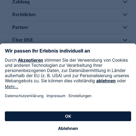
Zahlung
Rechtliches
Partner
Über HSE
Im TV
HSE International
Versand durch
Folge uns
AGB
Datenschutz
Impressum
Alle Rechte vorbehalten. Alle Preise inkl. gesetzlicher MwSt., zzgl. Versandkosten.