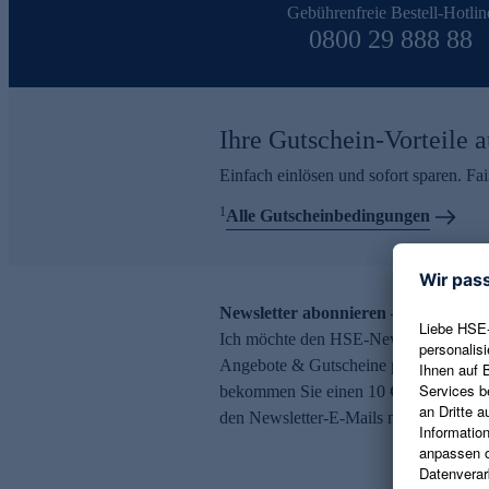
Gebührenfreie Bestell-Hotlin
0800 29 888 88
Ihre Gutschein-Vorteile a
Einfach einlösen und sofort sparen. F
1
Alle Gutscheinbedingungen
Newsletter abonnieren – 10 € Gutsch
Ich möchte den HSE-Newsletter abonni
Angebote & Gutscheine per E-Mail erh
bekommen Sie einen 10 € Gutschein. Ei
den Newsletter-E-Mails möglich.