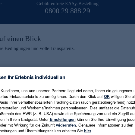
e
Gebührenfreie EASy-Bestellung
0800 29 888 29
uf einen Blick
aire Bedingungen und volle Transparenz.
ein erhalten
eren und aktuelle Trends,
E-Mail-Adresse eingeben
alten. Als Dankeschön
ne Abmeldung ist jederzeit in
Es gelten die
Datenschutzrichtlinien
un