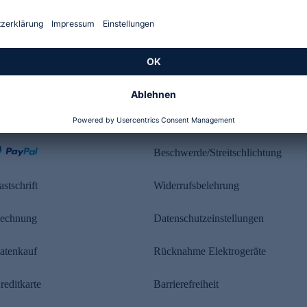
Kundenbewertung
ahlung
Rechtliches
Beschwerde/Streitschlichtung
astschrift
Widerrufsbelehrung
echnung
Datenschutzeinstellungen
atenkauf
Rücknahme Elektrogeräte
reditkarte
Barrierefreiheit