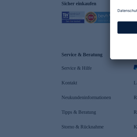
Sicher einkaufen
Service & Beratung
Z
Service & Hilfe
s
Kontakt
L
Neukundeninformationen
R
Tipps & Beratung
R
Storno & Rücknahme
K