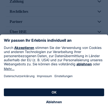
Zahlung
Rechtliches
Partner
Über HSE
Im TV
HSE International
Versand durch
Folge uns
AGB
Datenschutz
Impressum
Alle Rechte vorbehalten. Alle Preise inkl. gesetzlicher MwSt., zzgl. Versandkosten.