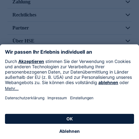
Zahlung
Rechtliches
Partner
Über HSE
Im TV
HSE International
Versand durch
Folge uns
AGB
Datenschutz
Impressum
Alle Rechte vorbehalten. Alle Preise inkl. gesetzlicher MwSt., zzgl. Versandkosten.