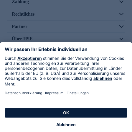
Zahlung
Rechtliches
Partner
Über HSE
Im TV
HSE International
Versand durch
Folge uns
AGB
Datenschutz
Impressum
Alle Rechte vorbehalten. Alle Preise inkl. gesetzlicher MwSt., zzgl. Versandkosten.