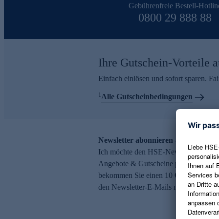
Gebührenfreie Bestell-Hotlin
0800 29 888 88
Ihre Gutschein-Vorteile a
Einfach einlösen und sofort sparen. F
1
Alle Gutscheinbedingungen
Newsletter abonnieren – 10 € Gutsch
Ich möchte den HSE-Newsletter abonni
Angebote & Gutscheine per E-Mail erh
bekommen Sie einen 10 € Gutschein. Ei
den Newsletter-E-Mails möglich.