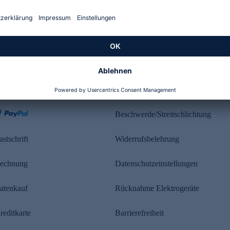
Kundenbewertung
ahlung
Rechtliches
Beschwerde/Streitschlichtung
astschrift
Widerrufsbelehrung
echnung
Datenschutzeinstellungen
atenkauf
Rücknahme Elektrogeräte
reditkarte
Barrierefreiheit