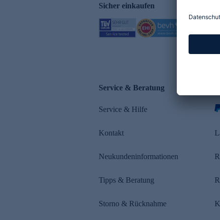
Sicher einkaufen
Service & Beratung
Z
Service & Hilfe
s
Kontakt
L
Neukundeninformationen
R
Tipps & Beratung
R
Storno & Rücknahme
K