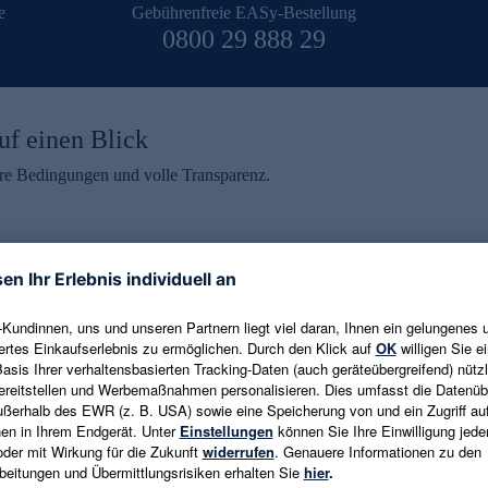
e
Gebührenfreie EASy-Bestellung
0800 29 888 29
uf einen Blick
aire Bedingungen und volle Transparenz.
ein erhalten
eren und aktuelle Trends,
E-Mail-Adresse eingeben
alten. Als Dankeschön
ne Abmeldung ist jederzeit in
Es gelten die
Datenschutzrichtlinien
un