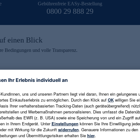
e
Gebührenfreie EASy-Bestellung
0800 29 888 29
uf einen Blick
aire Bedingungen und volle Transparenz.
ein erhalten
eren und aktuelle Trends,
E-Mail-Adresse eingeben
alten. Als Dankeschön
ne Abmeldung ist jederzeit in
Es gelten die
Datenschutzrichtlinien
un