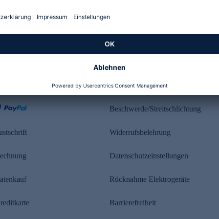
Kundenbewertung
ahlung
Rechtliches
Beschwerde/Streitschlichtung
astschrift
Widerrufsbelehrung
echnung
Datenschutzeinstellungen
atenkauf
Rücknahme Elektrogeräte
reditkarte
Barrierefreiheit