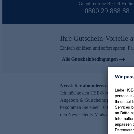
Gebührenfreie Bestell-Hotlin
0800 29 888 88
Ihre Gutschein-Vorteile a
Einfach einlösen und sofort sparen. F
1
Alle Gutscheinbedingungen
Newsletter abonnieren – 10 € Gutsch
Ich möchte den HSE-Newsletter abonni
Angebote & Gutscheine per E-Mail erh
bekommen Sie einen 10 € Gutschein. Ei
den Newsletter-E-Mails möglich.