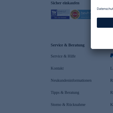
Sicher einkaufen
Service & Beratung
Z
Service & Hilfe
Kontakt
L
Neukundeninformationen
R
Tipps & Beratung
R
Storno & Rücknahme
K