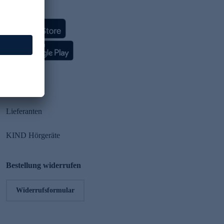
HSE App
Partner
Lieferanten
KIND Hörgeräte
Bestellung widerrufen
Widerrufsformular