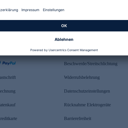
Kundenbewertung
ahlung
Rechtliches
Beschwerde/Streitschlichtung
astschrift
Widerrufsbelehrung
echnung
Datenschutzeinstellungen
atenkauf
Rücknahme Elektrogeräte
reditkarte
Barrierefreiheit