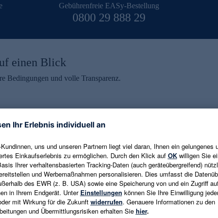
e
Gebührenfreie EASy-Bestellung
0800 29 888 29
uf einen Blick
aire Bedingungen und volle Transparenz.
ein erhalten
eren und aktuelle Trends,
E-Mail-Adresse eingeben
alten. Als Dankeschön
ne Abmeldung ist jederzeit in
Es gelten die
Datenschutzrichtlinien
un