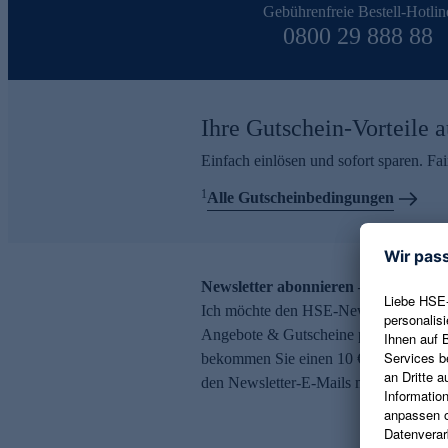
Gebührenfreie Bestell-Hotlin
0800 29 888 88
Ihre Gutschein-Vorteile a
Einfach einlösen und sofort sparen. F
1
Alle Gutscheinbedingungen
Newsletter abonnieren – 10 € Gutsch
Ich möchte den HSE-Newsletter abonni
Angebote & Gutscheine per E-Mail erh
bekommen Sie einen 10 € Gutschein. Ei
den Newsletter-E-Mails möglich.