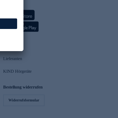
HSE App
Partner
Lieferanten
KIND Hörgeräte
Bestellung widerrufen
Widerrufsformular