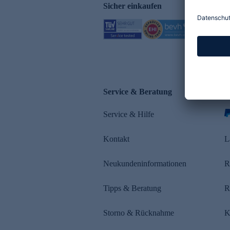
Sicher einkaufen
Service & Beratung
Z
Service & Hilfe
s
Kontakt
L
Neukundeninformationen
R
Tipps & Beratung
R
Storno & Rücknahme
K