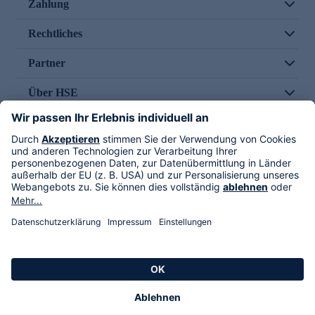
Zahlung
Rechtliches
Partner
Über HSE
Im TV
HSE International
Versand durch
Folge uns
AGB
Datenschutz
Impressum
Alle Rechte vorbehalten. Alle Preise inkl. gesetzlicher MwSt., zzgl. Versandkosten.