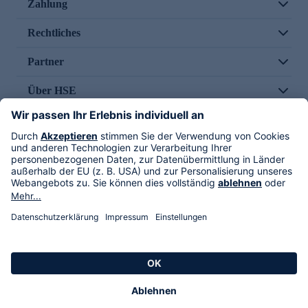
Zahlung
Rechtliches
Partner
Über HSE
Im TV
HSE International
Versand durch
Folge uns
AGB
Datenschutz
Impressum
Alle Rechte vorbehalten. Alle Preise inkl. gesetzlicher MwSt., zzgl. Versandkosten.