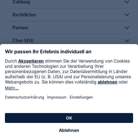
Zahlung
Rechtliches
Partner
Über HSE
Im TV
HSE International
Versand durch
Folge uns
AGB
Datenschutz
Impressum
Alle Rechte vorbehalten. Alle Preise inkl. gesetzlicher MwSt., zzgl. Versandkosten.