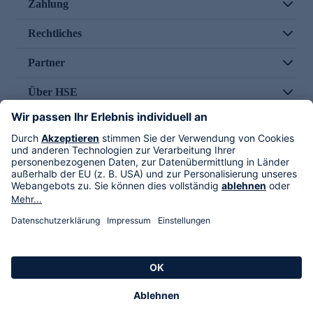
Zahlung
Rechtliches
Partner
Über HSE
Im TV
HSE International
Versand durch
Folge uns
AGB
Datenschutz
Impressum
Alle Rechte vorbehalten. Alle Preise inkl. gesetzlicher MwSt., zzgl. Versandkosten.