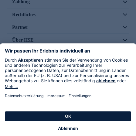
Zahlung
Rechtliches
Partner
Über HSE
Im TV
HSE International
Versand durch
Folge uns
AGB
Datenschutz
Impressum
Alle Rechte vorbehalten. Alle Preise inkl. gesetzlicher MwSt., zzgl. Versandkosten.