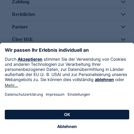
Zahlung
Rechtliches
Partner
Über HSE
Im TV
HSE International
Versand durch
Folge uns
AGB
Datenschutz
Impressum
Alle Rechte vorbehalten. Alle Preise inkl. gesetzlicher MwSt., zzgl. Versandkosten.