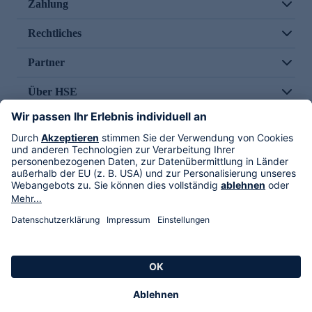
Zahlung
Rechtliches
Partner
Über HSE
Im TV
HSE International
Versand durch
Folge uns
AGB
Datenschutz
Impressum
Alle Rechte vorbehalten. Alle Preise inkl. gesetzlicher MwSt., zzgl. Versandkosten.