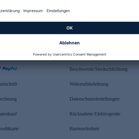
Kundenbewertung
ahlung
Rechtliches
Beschwerde/Streitschlichtung
astschrift
Widerrufsbelehrung
echnung
Datenschutzeinstellungen
atenkauf
Rücknahme Elektrogeräte
reditkarte
Barrierefreiheit