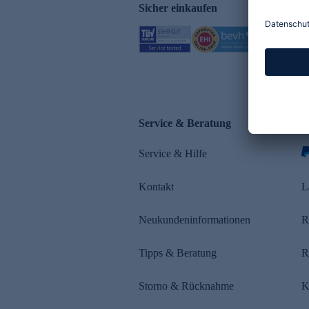
Sicher einkaufen
Service & Beratung
Z
Service & Hilfe
Kontakt
L
Neukundeninformationen
R
Tipps & Beratung
R
Storno & Rücknahme
K