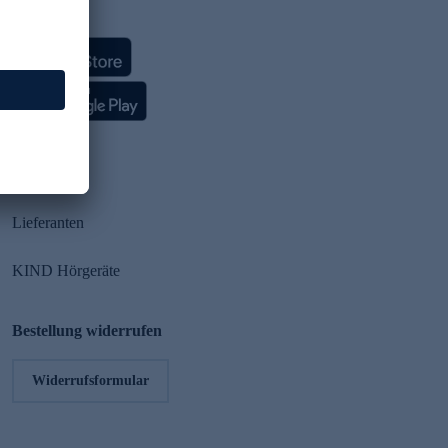
HSE App
Partner
Lieferanten
KIND Hörgeräte
Bestellung widerrufen
Widerrufsformular