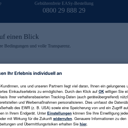
e
Gebührenfreie EASy-Bestellung
0800 29 888 29
uf einen Blick
aire Bedingungen und volle Transparenz.
ein erhalten
eren und aktuelle Trends,
E-Mail-Adresse eingeben
alten. Als Dankeschön
ne Abmeldung ist jederzeit in
Es gelten die
Datenschutzrichtlinien
un