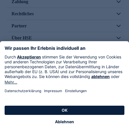
Zahlung
Rechtliches
Partner
Über HSE
Im TV
HSE International
Versand durch
Folge uns
AGB
Datenschutz
Impressum
Alle Rechte vorbehalten. Alle Preise inkl. gesetzlicher MwSt., zzgl. Versandkosten.