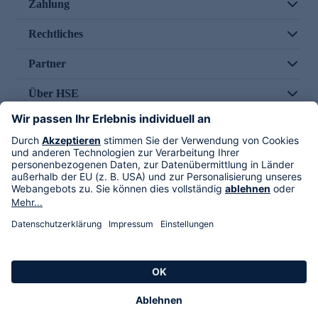
Zahlung
Rechtliches
Partner
Über HSE
Im TV
HSE International
Versand durch
Folge uns
AGB
Datenschutz
Impressum
Alle Rechte vorbehalten. Alle Preise inkl. gesetzlicher MwSt., zzgl. Versandkosten.