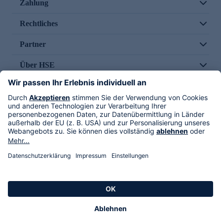
Zahlung
Rechtliches
Partner
Über HSE
Im TV
HSE International
Versand durch
Folge uns
AGB
Datenschutz
Impressum
Alle Rechte vorbehalten. Alle Preise inkl. gesetzlicher MwSt., zzgl. Versandkosten.