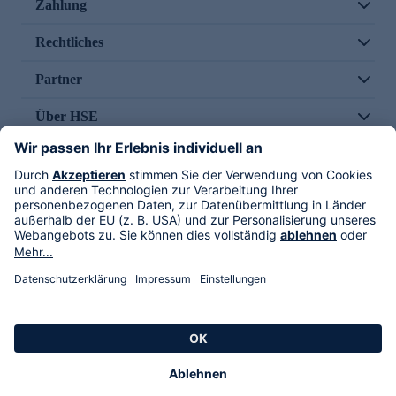
Zahlung
Rechtliches
Partner
Über HSE
Im TV
HSE International
Versand durch
Folge uns
AGB
Datenschutz
Impressum
Alle Rechte vorbehalten. Alle Preise inkl. gesetzlicher MwSt., zzgl. Versandkosten.