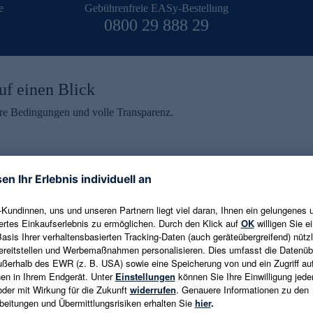
e
Gebührenfreie EASy-Bestellung
0800 29 888 29
uf einen Blick
aire Bedingungen und volle Transparenz.
ein erhalten
eren und aktuelle Trends,
E-Mail-Adresse eingeben
alten. Als Dankeschön
ne Abmeldung ist jederzeit in
Es gelten die
Datenschutzrichtlinien
un