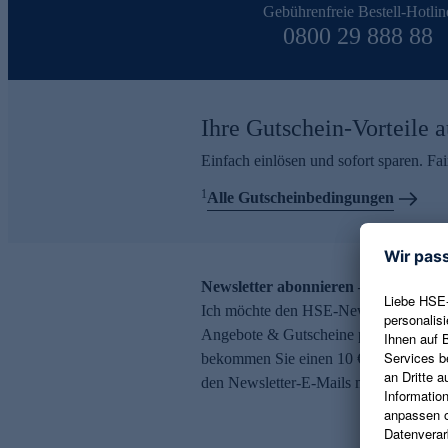
Gebührenfreie Bestell-Hotlin
0800 29 888 88
Ihre Gutschein-Vorteile a
Einfach einlösen und sofort sparen. F
1
Alle Gutscheinbedingungen
Newsletter abonnieren – 10 € Gutsch
Ich möchte den HSE-Newsletter abonni
Angebote & Gutscheine per E-Mail erh
bekommen Sie einen 10 € Gutschein. Ei
den Newsletter-E-Mails möglich.