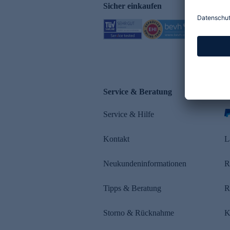
Sicher einkaufen
Service & Beratung
Z
Service & Hilfe
s
Kontakt
L
Neukundeninformationen
R
Tipps & Beratung
R
Storno & Rücknahme
K