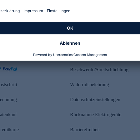
Kundenbewertung
ahlung
Rechtliches
Beschwerde/Streitschlichtung
astschrift
Widerrufsbelehrung
echnung
Datenschutzeinstellungen
atenkauf
Rücknahme Elektrogeräte
reditkarte
Barrierefreiheit