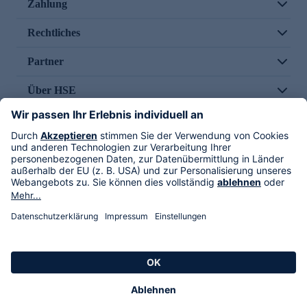
Zahlung
Rechtliches
Partner
Über HSE
Im TV
HSE International
Versand durch
Folge uns
AGB
Datenschutz
Impressum
Alle Rechte vorbehalten. Alle Preise inkl. gesetzlicher MwSt., zzgl. Versandkosten.