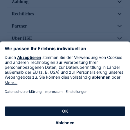
Zahlung
Rechtliches
Partner
Über HSE
Im TV
HSE International
Versand durch
Folge uns
AGB
Datenschutz
Impressum
Alle Rechte vorbehalten. Alle Preise inkl. gesetzlicher MwSt., zzgl. Versandkosten.