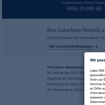
Gebührenfreie Bestell-Hotlin
0800 29 888 88
Ihre Gutschein-Vorteile a
Einfach einlösen und sofort sparen. F
1
Alle Gutscheinbedingungen
Newsletter abonnieren – 10 € Gutsch
Ich möchte den HSE-Newsletter abonni
Angebote & Gutscheine per E-Mail erh
bekommen Sie einen 10 € Gutschein. Ei
den Newsletter-E-Mails möglich.