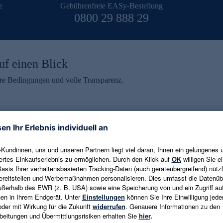
e
Gebührenfreie EASy-Bestellung
0800 29 888 29
uf einen Blick
aire Bedingungen und volle Transparenz.
ein erhalten
eren und aktuelle Trends,
E-Mail-Adresse eingeben
alten. Als Dankeschön
ne Abmeldung ist jederzeit in
Es gelten die
Datenschutzrichtlinien
un