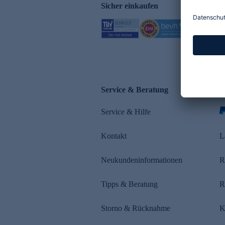
Sicher einkaufen
Service & Beratung
Z
Service & Hilfe
s
Kontakt
L
Neukundeninformationen
R
Tipps & Beratung
R
Storno & Rücknahme
K