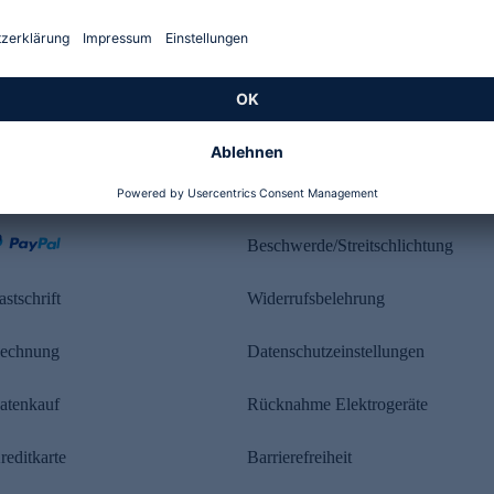
Kundenbewertung
ahlung
Rechtliches
Beschwerde/Streitschlichtung
astschrift
Widerrufsbelehrung
echnung
Datenschutzeinstellungen
atenkauf
Rücknahme Elektrogeräte
reditkarte
Barrierefreiheit