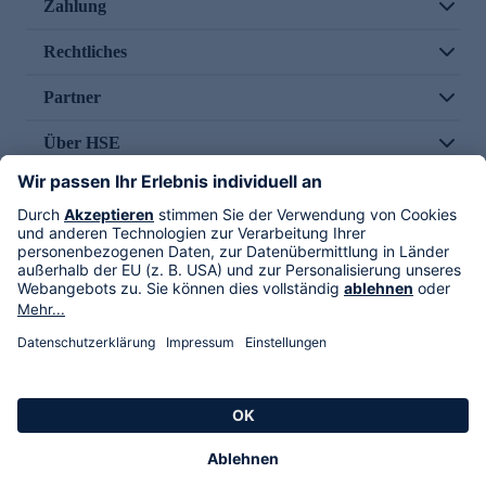
Zahlung
Rechtliches
Partner
Über HSE
Im TV
HSE International
Versand durch
Folge uns
AGB
Datenschutz
Impressum
Alle Rechte vorbehalten. Alle Preise inkl. gesetzlicher MwSt., zzgl. Versandkosten.