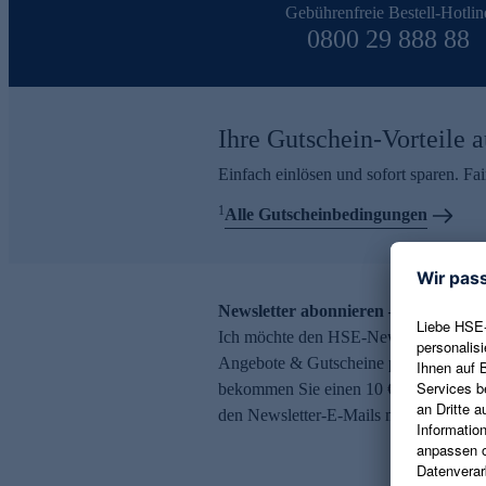
Gebührenfreie Bestell-Hotlin
0800 29 888 88
Ihre Gutschein-Vorteile a
Einfach einlösen und sofort sparen. F
1
Alle Gutscheinbedingungen
Newsletter abonnieren – 10 € Gutsch
Ich möchte den HSE-Newsletter abonni
Angebote & Gutscheine per E-Mail erh
bekommen Sie einen 10 € Gutschein. Ei
den Newsletter-E-Mails möglich.