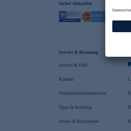
Sicher einkaufen
Service & Beratung
Z
Service & Hilfe
s
Kontakt
L
Neukundeninformationen
R
Tipps & Beratung
R
Storno & Rücknahme
K