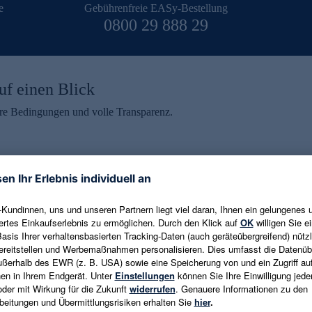
e
Gebührenfreie EASy-Bestellung
0800 29 888 29
uf einen Blick
aire Bedingungen und volle Transparenz.
ein erhalten
eren und aktuelle Trends,
E-Mail-Adresse eingeben
alten. Als Dankeschön
ne Abmeldung ist jederzeit in
Es gelten die
Datenschutzrichtlinien
un