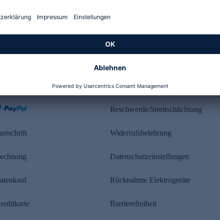
Kundenbewertung
ahlung
Rechtliches
Beschwerde/Streitschlichtung
astschrift
Widerrufsbelehrung
echnung
Datenschutzeinstellungen
atenkauf
Rücknahme Elektrogeräte
reditkarte
Barrierefreiheit