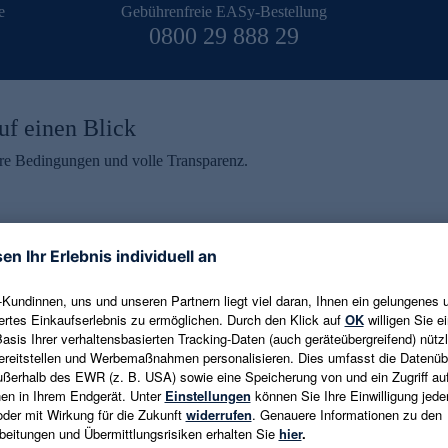
e
Gebührenfreie EASy-Bestellung
0800 29 888 29
uf einen Blick
aire Bedingungen und volle Transparenz.
ein erhalten
eren und aktuelle Trends,
E-Mail-Adresse eingeben
alten. Als Dankeschön
ne Abmeldung ist jederzeit in
Es gelten die
Datenschutzrichtlinien
un