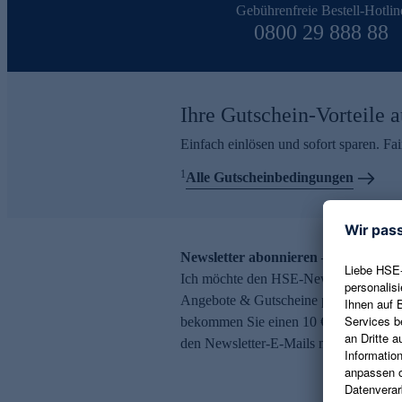
Gebührenfreie Bestell-Hotlin
0800 29 888 88
Ihre Gutschein-Vorteile a
Einfach einlösen und sofort sparen. F
1
Alle Gutscheinbedingungen
Newsletter abonnieren – 10 € Gutsch
Ich möchte den HSE-Newsletter abonni
Angebote & Gutscheine per E-Mail erh
bekommen Sie einen 10 € Gutschein. Ei
den Newsletter-E-Mails möglich.