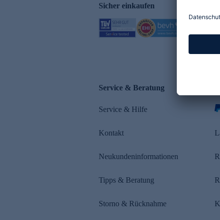
Sicher einkaufen
Service & Beratung
Z
Service & Hilfe
s
Kontakt
L
Neukundeninformationen
R
Tipps & Beratung
R
Storno & Rücknahme
K