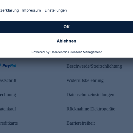
Kundenbewertung
ahlung
Rechtliches
Beschwerde/Streitschlichtung
astschrift
Widerrufsbelehrung
echnung
Datenschutzeinstellungen
atenkauf
Rücknahme Elektrogeräte
reditkarte
Barrierefreiheit