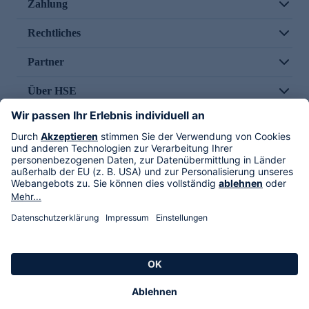
Zahlung
Rechtliches
Partner
Über HSE
Im TV
HSE International
Versand durch
Folge uns
AGB
Datenschutz
Impressum
Alle Rechte vorbehalten. Alle Preise inkl. gesetzlicher MwSt., zzgl. Versandkosten.