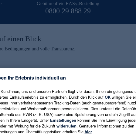
e
Gebührenfreie EASy-Bestellung
0800 29 888 29
uf einen Blick
aire Bedingungen und volle Transparenz.
ein erhalten
eren und aktuelle Trends,
E-Mail-Adresse eingeben
alten. Als Dankeschön
ne Abmeldung ist jederzeit in
Es gelten die
Datenschutzrichtlinien
un