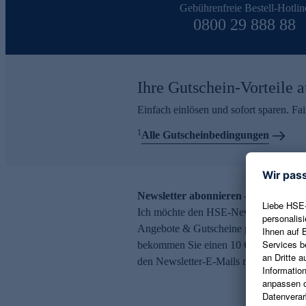
Gebührenfreie Bestell-Hotlin
0800 29 888 88
Ihre Gutschein-Vorteile a
Einfach einlösen und sofort sparen. F
1
Alle Gutscheinbedingungen
Newsletter abonnieren – 10 € Gutsch
Ich möchte den HSE-Newsletter abonni
Angebote & Gutscheine per E-Mail erh
bekommen Sie einen 10 € Gutschein. Ei
den Newsletter-E-Mails möglich.