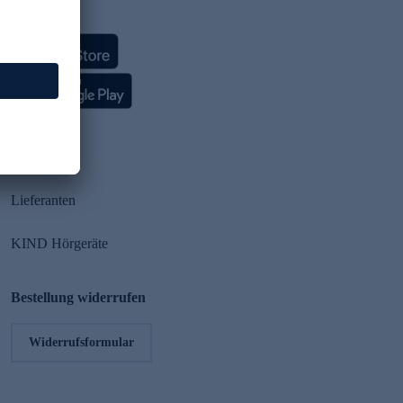
HSE App
Partner
Lieferanten
KIND Hörgeräte
Bestellung widerrufen
Widerrufsformular