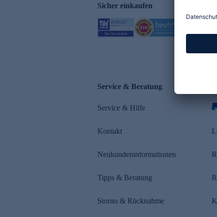
Sicher einkaufen
Service & Beratung
Z
Service & Hilfe
s
Kontakt
L
Neukundeninformationen
R
Tipps & Beratung
R
Storno & Rücknahme
K