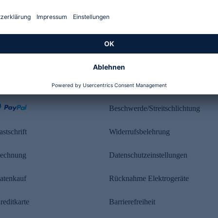
Kundenbewertung
ahlung
Rechtliches
Beschwerde/Streitschlichtung
astschrift
Widerrufsbelehrung
echnung
Datenschutzeinstellungen
atenkauf
Rücknahme Elektrogeräte
reditkarte
Barrierefreiheit