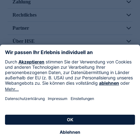
Zahlung
Rechtliches
Partner
Über HSE
Im TV
HSE International
Versand durch
Folge uns
AGB
Datenschutz
Impressum
Alle Rechte vorbehalten. Alle Preise inkl. gesetzlicher MwSt., zzgl. Versandkosten.