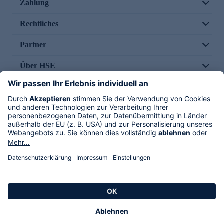
Zahlung
Rechtliches
Partner
Über HSE
Im TV
HSE International
Versand durch
Folge uns
AGB
Datenschutz
Impressum
Alle Rechte vorbehalten. Alle Preise inkl. gesetzlicher MwSt., zzgl. Versandkosten.